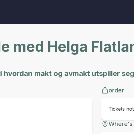
le med Helga Flatla
and hvordan makt og avmakt utspiller seg
order
Tickets no
Where's 