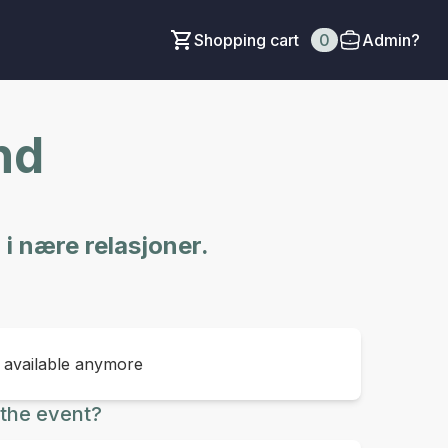
Shopping cart
0
Admin?
nd
 i nære relasjoner.
t available anymore
the event?