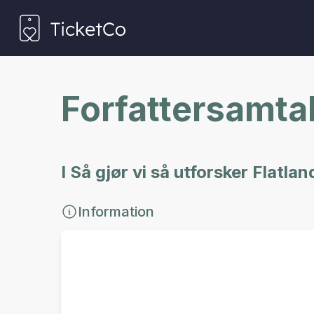
Forfattersamta
I Så gjør vi så utforsker Flatl
Information