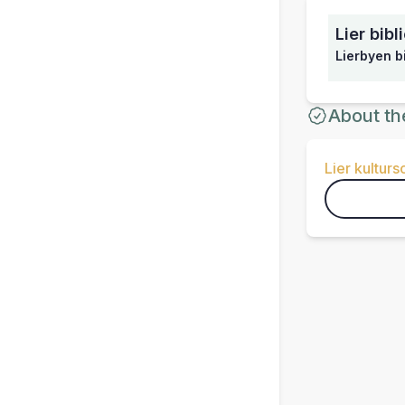
Lier bibl
Lierbyen b
About th
Lier kultur