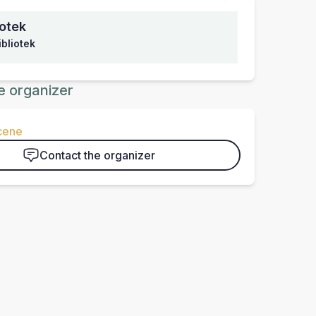
iotek
ibliotek
e organizer
scene
Contact the organizer