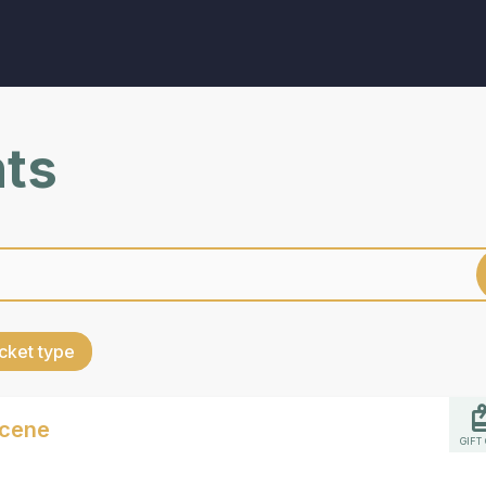
nts
cket type
scene
GIFT