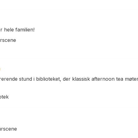
or hele familien!
urscene
a
pirerende stund i biblioteket, der klassisk afternoon tea møte
otek
turscene