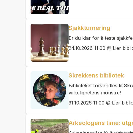
Sjakkturnering
Er du klar for å teste sjakkf
24.10.2026 11:00 @ Lier bibli
Skrekkens bibliotek
Biblioteket forvandles til Sk
virkelighetens monstre!
31.10.2026 11:00 @ Lier bibli
Arkeologens time: utg