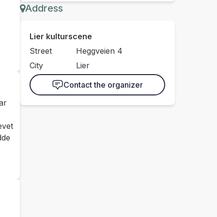
Address
Lier kulturscene
Street
Heggveien 4
City
Lier
Contact the organizer
ar
evet
dde