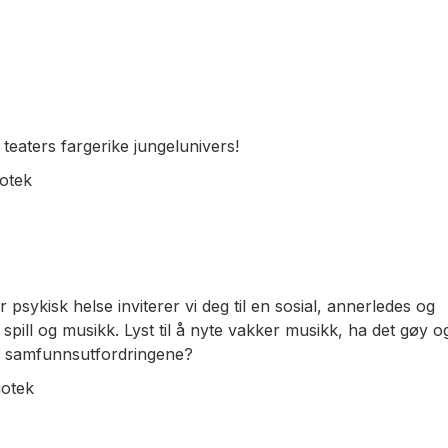
eaters fargerike jungelunivers!
iotek
psykisk helse inviterer vi deg til en sosial, annerledes og
spill og musikk. Lyst til å nyte vakker musikk, ha det gøy o
re samfunnsutfordringene?
iotek