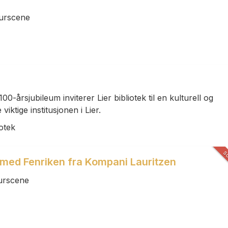
turscene
100-årsjubileum inviterer Lier bibliotek til en kulturell og
iktige institusjonen i Lier.
iotek
S
- med Fenriken fra Kompani Lauritzen
turscene