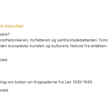
ti minutter
bedre?
kunsthistorikeren, forfatteren og samfunnsdebattanten To
den europeiske kunsten og kulturens historie fra antikken
iotek
rag om boken sin Krigsseilerne fra Lier 1939-1945.
iotek