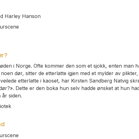
ed Harley Hanson
turscene
ør?
døden i Norge. Ofte kommer den som et sjokk, enten man h
noen dør, sitter de etterlatte igjen med et mylder av plikter,
veilede etterlatte i kaoset, har Kirsten Sandberg Natvig skr
dør?». Dette er den boka hun selv hadde ønsket at hun ha
 år siden.
iotek
nd
turscene