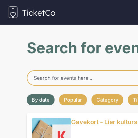
Search for eve
By date
Popular
Category
Ti
Gavekort - Lier kultur