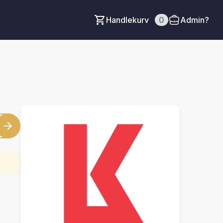
Handlekurv
0
Admin?