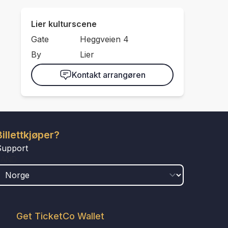
Lier kulturscene
Gate
Heggveien 4
By
Lier
Kontakt arrangøren
Billettkjøper?
Support
LAND
Get TicketCo Wallet