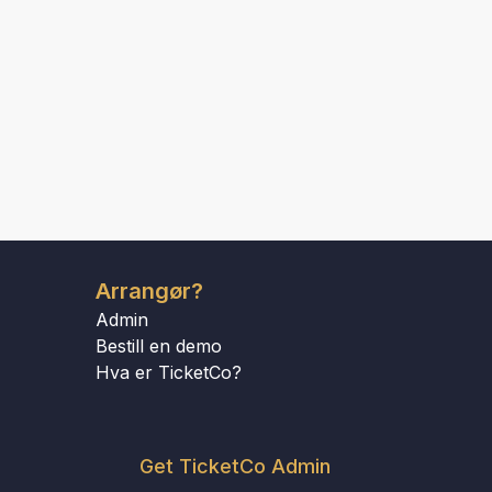
Arrangør?
Admin
Bestill en demo
Hva er TicketCo?
Get TicketCo Admin