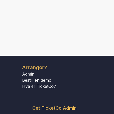
Arrangør?
Admin
Bestill en demo
Hva er TicketCo?
Get TicketCo Admin