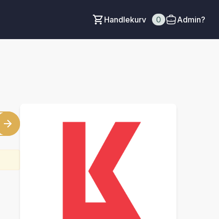
Handlekurv
0
Admin?