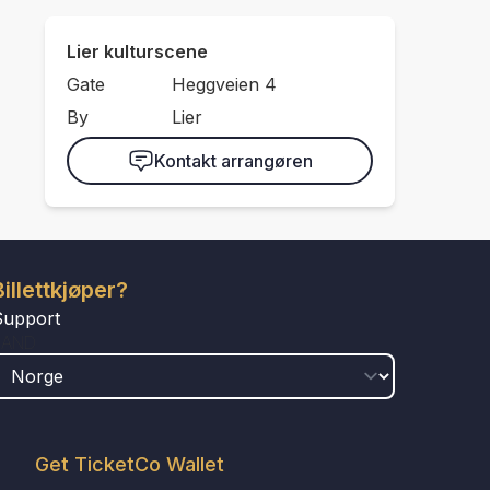
Lier kulturscene
Gate
Heggveien 4
By
Lier
Kontakt arrangøren
Billettkjøper?
Support
LAND
Get TicketCo Wallet