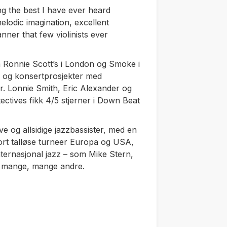
ong the best I have ever heard
elodic imagination, excellent
nner that few violinists ever
 Ronnie Scott’s i London og Smoke i
er og konsertprosjekter med
. Lonnie Smith, Eric Alexander og
ectives
fikk 4/5 stjerner i Down Beat
e og allsidige jazzbassister, med en
ort talløse turneer Europa og USA,
ternasjonal jazz – som Mike Stern,
g mange, mange andre.