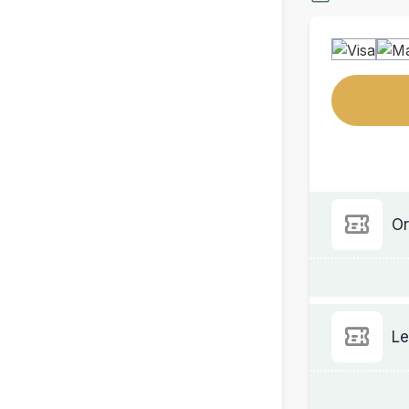
Or
Le