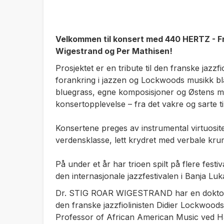
Velkommen til konsert med 440 HERTZ - Fr
Wigestrand og Per Mathisen!
Prosjektet er en tribute til den franske jazz
forankring i jazzen og Lockwoods musikk bla
bluegrass, egne komposisjoner og Østens my
konsertopplevelse – fra det vakre og sarte til
Konsertene preges av instrumental virtuosite
verdensklasse, lett krydret med verbale kru
På under et år har trioen spilt på flere fest
den internasjonale jazzfestivalen i Banja Luk
Dr. STIG ROAR WIGESTRAND har en doktorgra
den franske jazzfiolinisten Didier Lockwoods 
Professor of African American Music ved Ha