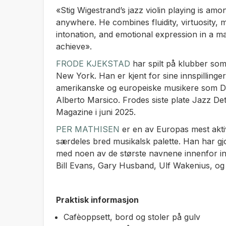
«Stig Wigestrand’s jazz violin playing is am
anywhere. He combines fluidity, virtuosity, m
intonation, and emotional expression in a ma
achieve».
FRODE KJEKSTAD
har spilt på klubber som
New York. Han er kjent for sine innspilling
amerikanske og europeiske musikere som Dr
Alberto Marsico. Frodes siste plate
Jazz Det
Magazine i juni 2025.
PER MATHISEN
er en av Europas mest aktiv
særdeles bred musikalsk palette. Han har gj
med noen av de største navnene innenfor in
Bill Evans, Gary Husband, Ulf Wakenius, o
Praktisk informasjon
Cafèoppsett, bord og stoler på gulv