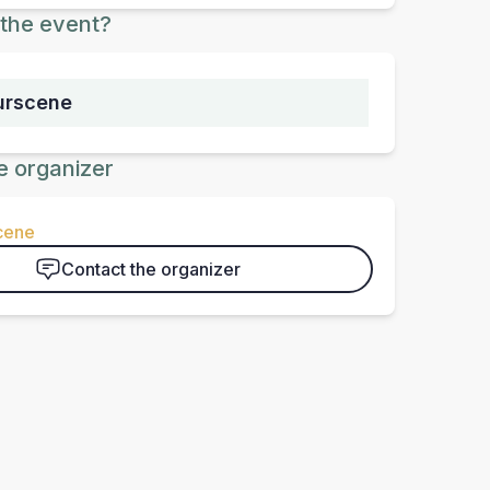
the event?
turscene
e organizer
scene
Contact the organizer