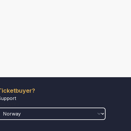
Ticketbuyer?
Support
COUNTRY