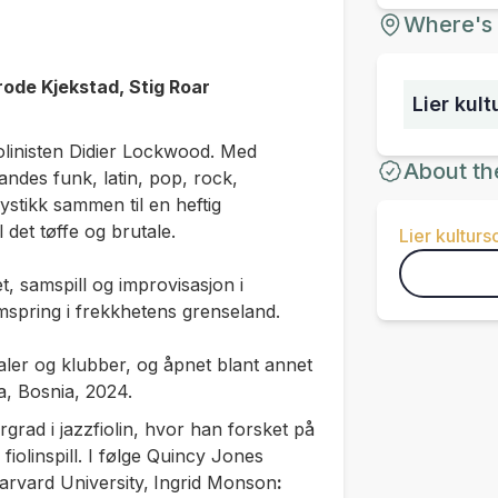
Where's 
ode Kjekstad, Stig Roar
Lier kul
fiolinisten Didier Lockwood. Med
About th
ndes funk, latin, pop, rock,
stikk sammen til en heftig
 det tøffe og brutale.
Lier kultur
t, samspill og improvisasjon i
mspring i frekkhetens grenseland.
ivaler og klubber, og åpnet blant annet
a, Bosnia, 2024.
d i jazzfiolin, hvor han forsket på
fiolinspill. I følge Quincy Jones
rvard University,
Ingrid Monson
: