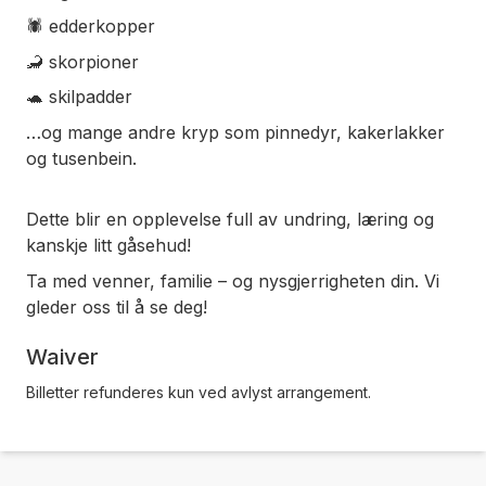
🕷️ edderkopper
🦂 skorpioner
🐢 skilpadder
…og mange andre kryp som pinnedyr, kakerlakker
og tusenbein.
Dette blir en opplevelse full av undring, læring og
kanskje litt gåsehud!
Ta med venner, familie – og nysgjerrigheten din. Vi
gleder oss til å se deg!
Waiver
Billetter refunderes kun ved avlyst arrangement.